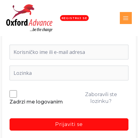
REGISTRUJ SE
Dobrodošli nazad!
Zaboravili ste
lozinku?
Zadrzi me logovanim
Prijaviti se