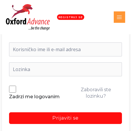
REGISTRUJ SE
Dobrodošli nazad!
Zaboravili ste
lozinku?
Zadrzi me logovanim
Prijaviti se