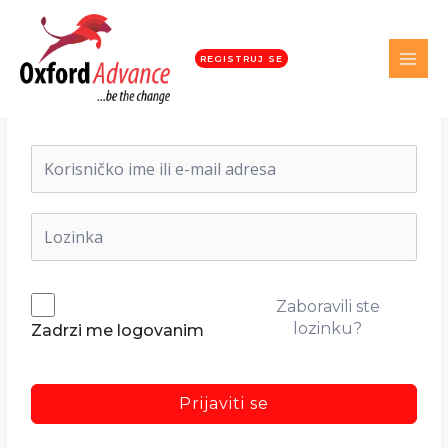
REGISTRUJ SE
Dobrodošli nazad!
Zaboravili ste
lozinku?
Zadrzi me logovanim
Prijaviti se