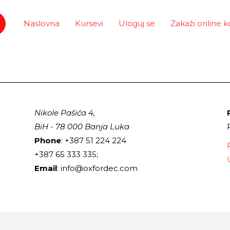
Naslovna
Kursevi
Uloguj se
Zakaži online k
Nikole Pašića 4,
BiH - 78 000 Banja Luka
Phone
: +387 51 224 224
+387 65 333 335;
Email
: info@oxfordec.com