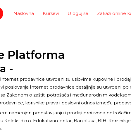
Naslovna
Kursevi
Uloguj se
Zakaži online k
e Platforma
a -
nternet prodavnice utvrđeni su uslovima kupovine i prodaje 
ovi poslovanja Internet prodavnice detaljnije su utvrđeni po
du sa Zakonom o zaštiti potrošača i međunarodnim kodeksom 
prodavnice, korisnike prava i poslovni odnos između prodavc
stem namenjen predstavljanju i prodaji proizvoda potrošači
u Koleks d.o.o. Edukativni centar, Banjaluka, BIH. Korisnik j
.