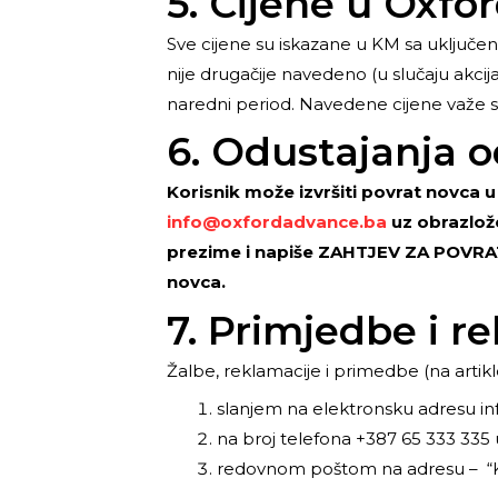
5. Cijene u Oxf
Sve cijene su iskazane u KM sa uključ
nije drugačije navedeno (u slučaju akcija
naredni period. Navedene cijene važe s
6. Odustajanja o
Korisnik može izvršiti povrat novca 
info@oxfordadvance.ba
uz obrazlože
prezime i napiše ZAHTJEV ZA POVRAT N
novca.
7. Primjedbe i r
Žalbe, reklamacije i primedbe (na artikl
slanjem na elektronsku adresu i
na broj telefona
+387 65 333 335
redovnom poštom na adresu –
“