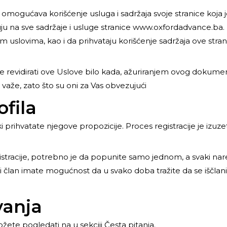
mogućava korišćenje usluga i sadržaja svoje stranice koja
ju na sve sadržaje i usluge stranice
www.oxfordadvance.ba.
m uslovima, kao i da prihvataju korišćenje sadržaja ove strani
revidirati ove Uslove bilo kada, ažuriranjem ovog dokume
 važe, zato što su oni za Vas obvezujući
ofila
 prihvatate njegove propozicije. Proces registracije je izuz
istracije, potrebno je da popunite samo jednom, a svaki nar
član imate mogućnost da u svako doba tražite da se iščlanite, 
vanja
ete pogledati na u sekciji Česta pitanja.