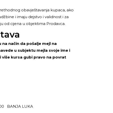
prethodnog obavještavanja kupaca, ako
žbine i imaju dejstvo i validnost i za
ju od cijena u objektima Prodavca.
stava
 na način da pošalje mejl na
avede u subjektu mejla svoje ime i
 više kursa gubi pravo na povrat
 78000 BANJA LUKA