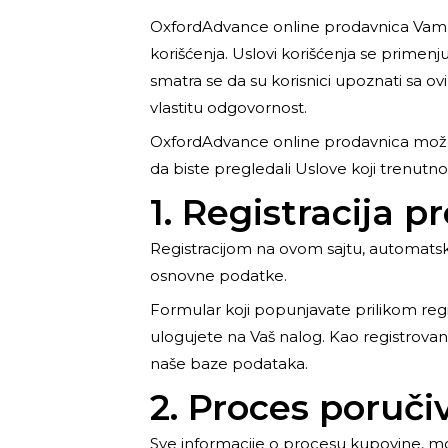
OxfordAdvance online prodavnica Vam o
korišćenja. Uslovi korišćenja se primenju
smatra se da su korisnici upoznati sa ovi
vlastitu odgovornost.
OxfordAdvance online prodavnica može 
da biste pregledali Uslove koji trenutno
1. Registracija pr
Registracijom na ovom sajtu, automatski
osnovne podatke.
Formular koji popunjavate prilikom reg
ulogujete na Vaš nalog. Kao registrovani 
naše baze podataka.
2. Proces poruči
Sve informacije o procesu kupovine, mož