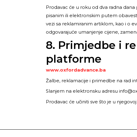
Prodavac će u roku od dva radna dana p
pisanim ili elektronskim putem obavesti
vezi sa reklamiranim artiklom, kao i o 
odgovarajuće umanjenje cijene, zamena i
8. Primjedbe i 
platforme
www.oxfordadvance.ba
Žalbe, reklamacije i primedbe na rad int
Slanjem na elektronsku adresu info@o
Prodavac će učiniti sve što je u njegovo