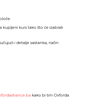
 ploče.
a kupljeni kurs tako što će izabrati
čujući i detalje sastanka, način
xfordadvance.ba
kako bi tim Oxforda