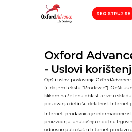
REGISTRUJ SE
Oxford Advanc
- Uslovi korištenj
Opšti uslovi poslovanja OxfordAdvance I
(u daljem tekstu: “Prodavac”). Opšti usl
klikom na željenu oblast, a sve u skla
poslovanja definišu delatnost Internet 
Internet prodavnica je informacioni si
proizvodnju, unutrašnju i spoljnu trgovin
odnosno potrošač u Internet prodavnici