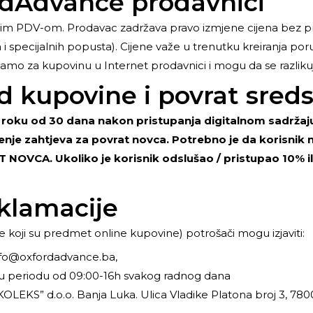
ordAdvance prodavnici
enim PDV-om. Prodavac zadržava pravo izmjene cijena bez 
 i specijalnih popusta). Cijene važe u trenutku kreiranja porud
amo za kupovinu u Internet prodavnici i mogu da se razliku
d kupovine i povrat sred
u roku od 30 dana nakon pristupanja digitalnom sadržaju
nje zahtjeva za povrat novca. Potrebno je da korisnik n
OVCA. Ukoliko je korisnik odslušao / pristupao 10% ili
eklamacije
e koji su predmet online kupovine) potrošači mogu izjaviti:
nfo@oxfordadvance.ba,
u periodu od 09:00-16h svakog radnog dana
KOLEKS” d.o.o. Banja Luka. Ulica Vladike Platona broj 3,