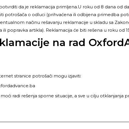
otvrditi da je reklamacija primljena.U roku od 8 dana od d
ti potrošača o odluci (prihvaćena ili odbijena primedba potr
eventualnom načinu rešavanju reklamacije u skladu sa Zakono
li popravka artikla). Reklamacija će biti rešena u roku od 
reklamacije na rad Oxfor
ernet stranice potrošači mogu izjaviti:
xfordadvance.ba
j moći radi rešenja sporne situacije, a sve u cilju otklanjanj