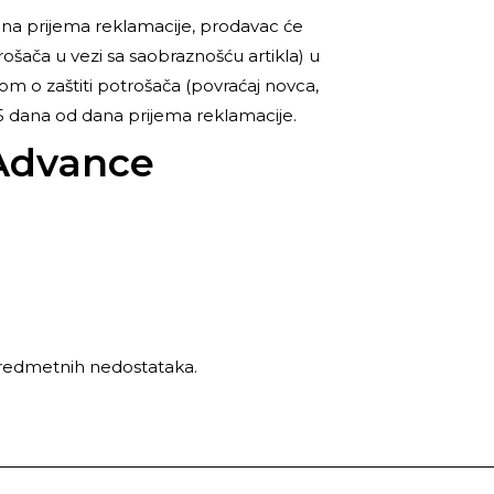
ana prijema reklamacije, prodavac će
ošača u vezi sa saobraznošću artikla) u
m o zaštiti potrošača (povraćaj novca,
15 dana od dana prijema reklamacije.
dAdvance
a predmetnih nedostataka.