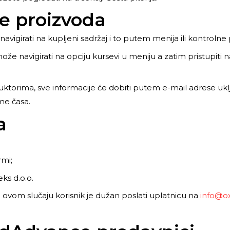
ke proizvoda
girati na kupljeni sadržaj i to putem menija ili kontrolne
može navigirati na opciju kursevi u meniju a zatim pristupiti n
ruktorima, sve informacije će dobiti putem e-mail adrese uklju
me časa.
a
mi;
ks d.o.o.
ovom slučaju korisnik je dužan poslati uplatnicu na
info@o