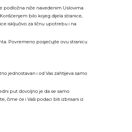
 je podložna niže navedenim Uslovima
Korišćenjem bilo kojeg dijela stranice,
ce isključivo za ličnu upotrebu i na
nta. Povremeno posjećujte ovu stranicu
etno jednostavan i od Vas zahtijeva samo
edni put dovoljno je da se samo
čime će i Vaši podaci biti izbrisani iz