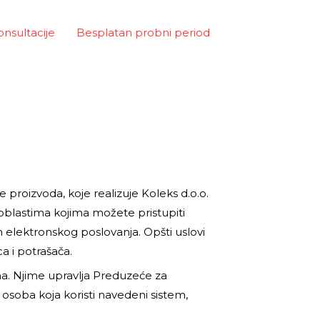
onsultacije
Besplatan probni period
proizvoda, koje realizuje Koleks d.o.o.
 oblastima kojima možete pristupiti
elektronskog poslovanja. Opšti uslovi
a i potrašača.
ma. Njime upravlja Preduzeće za
e osoba koja koristi navedeni sistem,