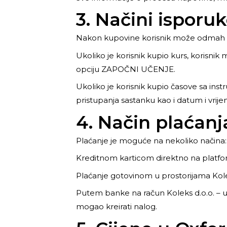
3. Načini isporu
Nakon kupovine korisnik može odmah navi
Ukoliko je korisnik kupio kurs, korisnik 
opciju ZAPOČNI UČENJE.
Ukoliko je korisnik kupio časove sa inst
pristupanja sastanku kao i datum i vrije
4. Način plaćanj
Plaćanje je moguće na nekoliko načina:
Kreditnom karticom direktno na platfor
Plaćanje gotovinom u prostorijama Kole
Putem banke na račun Koleks d.o.o. – u 
mogao kreirati nalog.