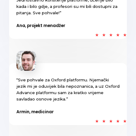
Jednostavno korištenje platforme, učenje bilo
kada i bilo gdje, a profesori su mi bili dostupni za
pitanja. Sve pohvale!”
Ana, projekt menadžer
★
★
★
★
★
“Sve pohvale za Oxford platformu. Njemački
jezik mi je oduvijek bila nepoznanica, a uz Oxford
Advance platformu sam za kratko vrijeme
savladao osnove jezika.”
Armin, medicinar
★
★
★
★
★