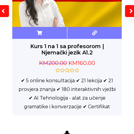
Kurs 1 na 1 sa profesorom |
Njemački jezik A1 (A1.1 + A1.2)
KM
350.00
KM
300.00
O
✔ 10 online konsultacija 1 na 1 ✔ 43 lekcije
c
j
i
✔ 43 provjere znanja ✔ 300+ interaktivnih
e
n
vježbi ✔ AI Tehnologija - alat za učenje
j
e
gramatike i konverzacije ✔ Certifikat
n
o
0
o
d
5