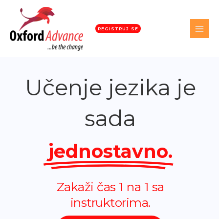
REGISTRUJ SE
Učenje jezika je
sada
jednostavno.
Uči jezike uz umjetnu
inteligenciju.