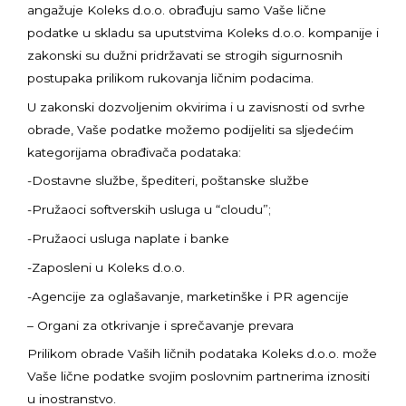
angažuje Koleks d.o.o. obrađuju samo Vaše lične
podatke u skladu sa uputstvima Koleks d.o.o. kompanije i
zakonski su dužni pridržavati se strogih sigurnosnih
postupaka prilikom rukovanja ličnim podacima.
U zakonski dozvoljenim okvirima i u zavisnosti od svrhe
obrade, Vaše podatke možemo podijeliti sa sljedećim
kategorijama obrađivača podataka:
-Dostavne službe, špediteri, poštanske službe
-Pružaoci softverskih usluga u “cloudu”;
-Pružaoci usluga naplate i banke
-Zaposleni u Koleks d.o.o.
-Agencije za oglašavanje, marketinške i PR agencije
– Organi za otkrivanje i sprečavanje prevara
Prilikom obrade Vaših ličnih podataka Koleks d.o.o. može
Vaše lične podatke svojim poslovnim partnerima iznositi
u inostranstvo.