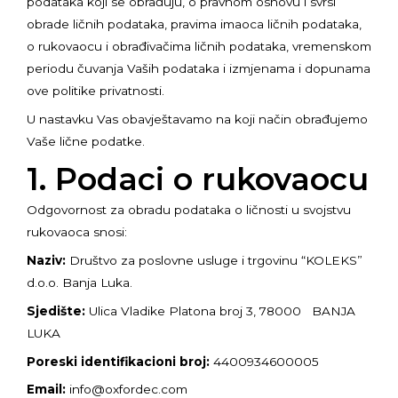
podataka koji se obrađuju, o pravnom osnovu i svrsi
obrade ličnih podataka, pravima imaoca ličnih podataka,
o rukovaocu i obrađivačima ličnih podataka, vremenskom
periodu čuvanja Vaših podataka i izmjenama i dopunama
ove politike privatnosti.
U nastavku Vas obavještavamo na koji način obrađujemo
Vaše lične podatke.
1. Podaci o rukovaocu
Odgovornost za obradu podataka o ličnosti u svojstvu
rukovaoca snosi:
Naziv:
Društvo za poslovne usluge i trgovinu “KOLEKS”
d.o.o. Banja Luka.
Sjedište:
Ulica Vladike Platona broj 3, 78000 BANJA
LUKA
Poreski identifikacioni broj:
4400934600005
Email:
info@oxfordec.com