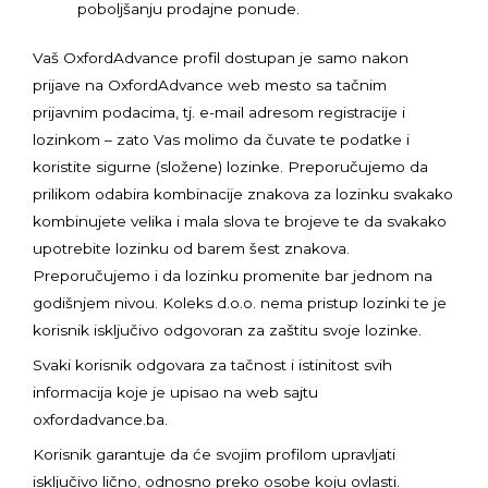
poboljšanju prodajne ponude.
Vaš OxfordAdvance profil dostupan je samo nakon
prijave na OxfordAdvance web mesto sa tačnim
prijavnim podacima, tj. e-mail adresom registracije i
lozinkom – zato Vas molimo da čuvate te podatke i
koristite sigurne (složene) lozinke. Preporučujemo da
prilikom odabira kombinacije znakova za lozinku svakako
kombinujete velika i mala slova te brojeve te da svakako
upotrebite lozinku od barem šest znakova.
Preporučujemo i da lozinku promenite bar jednom na
godišnjem nivou. Koleks d.o.o. nema pristup lozinki te je
korisnik isključivo odgovoran za zaštitu svoje lozinke.
Svaki korisnik odgovara za tačnost i istinitost svih
informacija koje je upisao na web sajtu
oxfordadvance.ba.
Korisnik garantuje da će svojim profilom upravljati
isključivo lično, odnosno preko osobe koju ovlasti.