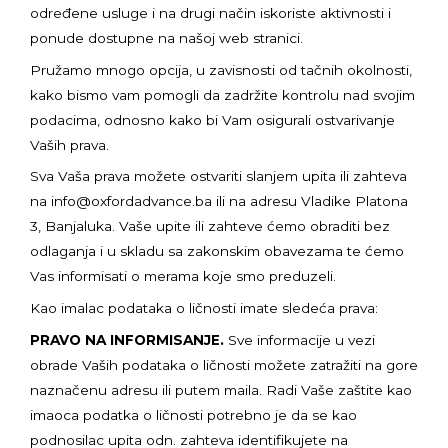
određene usluge i na drugi način iskoriste aktivnosti i
ponude dostupne na našoj web stranici.
Pružamo mnogo opcija, u zavisnosti od tačnih okolnosti,
kako bismo vam pomogli da zadržite kontrolu nad svojim
podacima, odnosno kako bi Vam osigurali ostvarivanje
Vaših prava.
Sva Vaša prava možete ostvariti slanjem upita ili zahteva
na infо@oxfordadvance.ba ili na adresu Vladike Platona
3, Banjaluka. Vaše upite ili zahteve ćemo obraditi bez
odlaganja i u skladu sa zakonskim obavezama te ćemo
Vas informisati o merama koje smo preduzeli.
Kao imalac podataka o ličnosti imate sledeća prava:
PRAVO NA INFORMISANJE.
Sve informacije u vezi
obrade Vaših podataka o ličnosti možete zatražiti na gore
naznačenu adresu ili putem maila. Radi Vaše zaštite kao
imaoca podatka o ličnosti potrebno je da se kao
podnosilac upita odn. zahteva identifikujete na