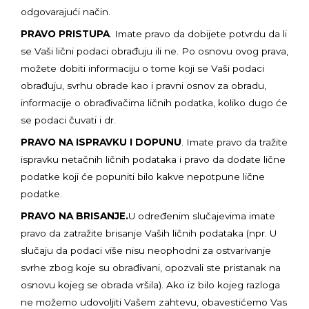
odgovarajući način.
PRAVO PRISTUPA
. Imate pravo da dobijete potvrdu da li
se Vaši lični podaci obrađuju ili ne. Po osnovu ovog prava,
možete dobiti informaciju o tome koji se Vaši podaci
obrađuju, svrhu obrade kao i pravni osnov za obradu,
informacije o obrađivačima ličnih podatka, koliko dugo će
se podaci čuvati i dr.
PRAVO NA ISPRAVKU I DOPUNU
. Imate pravo da tražite
ispravku netačnih ličnih podataka i pravo da dodate lične
podatke koji će popuniti bilo kakve nepotpune lične
podatke.
PRAVO NA BRISANJE.
U određenim slučajevima imate
pravo da zatražite brisanje Vaših ličnih podataka (npr. U
slučaju da podaci više nisu neophodni za ostvarivanje
svrhe zbog koje su obrađivani, opozvali ste pristanak na
osnovu kojeg se obrada vršila). Ako iz bilo kojeg razloga
ne možemo udovoljiti Vašem zahtevu, obavestićemo Vas