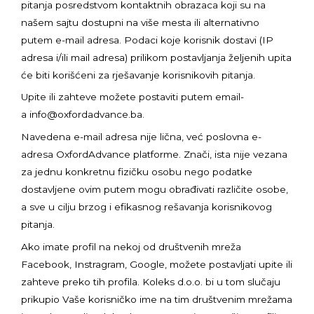
pitanja posredstvom kontaktnih obrazaca koji su na
našem sajtu dostupni na više mesta ili alternativno
putem e-mail adresa. Podaci koje korisnik dostavi (IP
adresa i/ili mail adresa) prilikom postavljanja željenih upita
će biti korišćeni za rješavanje korisnikovih pitanja.
Upite ili zahteve možete postaviti putem email-
a
info@oxfordadvance.ba.
Navedena e-mail adresa nije lična, već poslovna e-
adresa OxfordAdvance platforme. Znači, ista nije vezana
za jednu konkretnu fizičku osobu nego podatke
dostavljene ovim putem mogu obrađivati različite osobe,
a sve u cilju brzog i efikasnog rešavanja korisnikovog
pitanja.
Ako imate profil na nekoj od društvenih mreža
Facebook, Instragram, Google, možete postavljati upite ili
zahteve preko tih profila. Koleks d.o.o. bi u tom slučaju
prikupio Vaše korisničko ime na tim društvenim mrežama