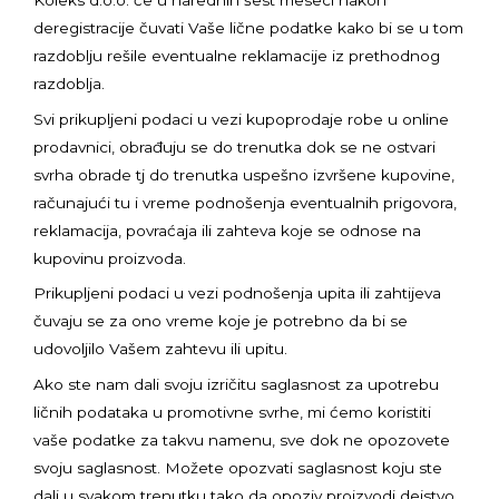
deregistracije čuvati Vaše lične podatke kako bi se u tom
razdoblju rešile eventualne reklamacije iz prethodnog
razdoblja.
Svi prikupljeni podaci u vezi kupoprodaje robe u online
prodavnici, obrađuju se do trenutka dok se ne ostvari
svrha obrade tj do trenutka uspešno izvršene kupovine,
računajući tu i vreme podnošenja eventualnih prigovora,
reklamacija, povraćaja ili zahteva koje se odnose na
kupovinu proizvoda.
Prikupljeni podaci u vezi podnošenja upita ili zahtijeva
čuvaju se za ono vreme koje je potrebno da bi se
udovoljilo Vašem zahtevu ili upitu.
Ako ste nam dali svoju izričitu saglasnost za upotrebu
ličnih podataka u promotivne svrhe, mi ćemo koristiti
vaše podatke za takvu namenu, sve dok ne opozovete
svoju saglasnost. Možete opozvati saglasnost koju ste
dali u svakom trenutku tako da opoziv proizvodi dejstvo