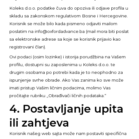
Koleks d.o.o. podatke čuva do opoziva ili odjave profila u
skladu sa zakonskom regulativom Bosne i Hercegovine.
Korisnik se može bilo kada pismeno odjaviti mailom
poslatim na info@oxfordadvance.ba (mail mora biti poslat
sa elektronske adrese sa koje se korisnik prijavio kao
registrovani član).
Ovi podaci (osim lozinke) i istorija porudžbina na Vašem
profilu, dostupni su zaposlenima u Koleks d.o.o. te
drugim osobama po potrebi kada je to neophodno za
ispunjenje svrhe obrade. Ako Vas zanima ko sve može
imati pristup Vašim ličnim podacima, molimo Vas
pročitajte rubriku „Obrađivači ličnih podataka.“
4. Postavljanje upita
ili zahtjeva
Korisnik našeg web sajta može nam postaviti specifična