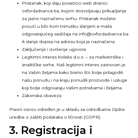
Pristanak, koji daju posetioci web stranici
oxfordadvance.ba, kojom dozvoljavaju prikupljanje
za jasno naznačenu svrhu. Pristanak možete
povući u bilo kom trenutku slanjem e-maila
odgovarajućeg sadržaja na info@oxfordadvance.ba
ili slanje dopisa na adresu koja je naznačena
Zaključenje i izvršenje ugovora
Legitimni interes Koleks d.o.o. – za marketinške i
analitičke svrhe. Naš legitimni interes zasnovan je
na Vašim željama kako bismo što bolje prilagodili
našu ponudu i na kraju ponudili proizvode i usluge
koji bolje odgovaraju Vašim potrebama i željama.
Zakonska obaveza.
Pravni osnov određen je u skladu sa odredbama Opšte
uredbe o zaštiti podataka o ličnosti (GDPR).
3. Registracija i