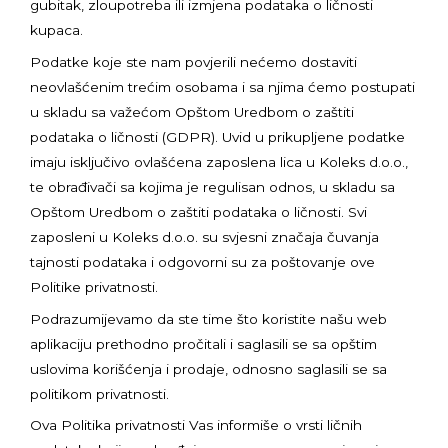
gubitak, zloupotreba ili izmjena podataka o ličnosti
kupaca.
Podatke koje ste nam povjerili nećemo dostaviti
neovlašćenim trećim osobama i sa njima ćemo postupati
u skladu sa važećom Opštom Uredbom o zaštiti
podataka o ličnosti (GDPR). Uvid u prikupljene podatke
imaju isključivo ovlašćena zaposlena lica u Koleks d.o.o.,
te obrađivači sa kojima je regulisan odnos, u skladu sa
Opštom Uredbom o zaštiti podataka o ličnosti. Svi
zaposleni u Koleks d.o.o. su svjesni značaja čuvanja
tajnosti podataka i odgovorni su za poštovanje ove
Politike privatnosti.
Podrazumijevamo da ste time što koristite našu web
aplikaciju prethodno pročitali i saglasili se sa opštim
uslovima korišćenja i prodaje, odnosno saglasili se sa
politikom privatnosti.
Ova Politika privatnosti Vas informiše o vrsti ličnih