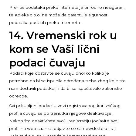
Prenos podataka preko interneta je prirodno nesiguran,
te Koleks d.o.o. ne može da garantuje sigurnost
podataka poslatih preko Interneta.
14. Vremenski rok u
kom se Vaši lični
podaci čuvaju
Podaci koje dostavite se čuvaju onoliko koliko je
potrebno da bi se ispunila određena svrha zbog koje ste
nam dostavili podatke, ili da bi se ispoštovale zakonske
odredbe.
Svi prikupljeni podaci u vezi registrovanog korisničkog
profila čuvaju se do trenutka njegove deaktivacije.
Nakon što deaktivirate svoju registraciju (odjavite svoj
profil na web stranici, odjavite se sa newslettera i sl.),
Koleks d.o.o. će u narednih šest meseci nakon