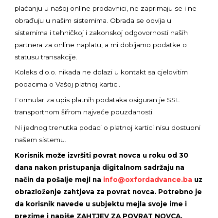
plaćanju u našoj online prodavnici, ne zaprimaju se i ne
obrađuju u našim sistemima. Obrada se odvija u
sistemima i tehničkoj i zakonskoj odgovornosti naših
partnera za online naplatu, a mi dobijamo podatke o
statusu transakcije.
Koleks d.o.o. nikada ne dolazi u kontakt sa cjelovitim
podacima o Vašoj platnoj kartici.
Formular za upis platnih podataka osiguran je SSL
transportnom šifrom najveće pouzdanosti.
Ni jednog trenutka podaci o platnoj kartici nisu dostupni
našem sistemu.
Korisnik može izvršiti povrat novca u roku od 30
dana nakon pristupanja digitalnom sadržaju na
način da pošalje mejl na
info@oxfordadvance.ba
uz
obrazloženje zahtjeva za povrat novca. Potrebno je
da korisnik navede u subjektu mejla svoje ime i
prezime i napiše ZAHTJEV ZA POVRAT NOVCA.