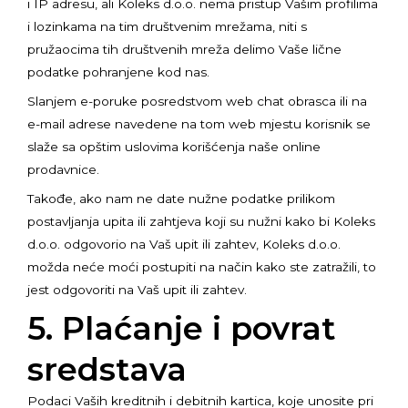
i IP adresu, ali Koleks d.o.o. nema pristup Vašim profilima
i lozinkama na tim društvenim mrežama, niti s
pružaocima tih društvenih mreža delimo Vaše lične
podatke pohranjene kod nas.
Slanjem e-poruke posredstvom web chat obrasca ili na
e-mail adrese navedene na tom web mjestu korisnik se
slaže sa opštim uslovima korišćenja naše online
prodavnice.
Takođe, ako nam ne date nužne podatke prilikom
postavljanja upita ili zahtjeva koji su nužni kako bi Koleks
d.o.o. odgovorio na Vaš upit ili zahtev, Koleks d.o.o.
možda neće moći postupiti na način kako ste zatražili, to
jest odgovoriti na Vaš upit ili zahtev.
5. Plaćanje i povrat
sredstava
Podaci Vaših kreditnih i debitnih kartica, koje unosite pri