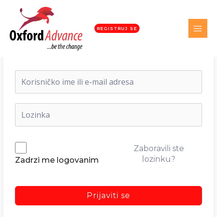
REGISTRUJ SE
Dobrodošli nazad!
Zaboravili ste
lozinku?
Zadrzi me logovanim
Prijaviti se