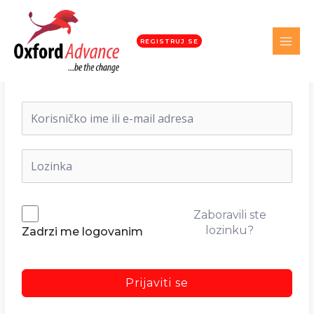
REGISTRUJ SE
Dobrodošli nazad!
Zaboravili ste
lozinku?
Zadrzi me logovanim
Prijaviti se