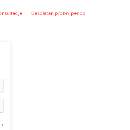
onsultacije
Besplatan probni period
u?