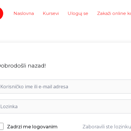
Naslovna
Kursevi
Uloguj se
Zakaži online k
obrodošli nazad!
Zaboravili ste lozink
Zadrzi me logovanim