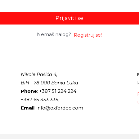
Prijaviti se
Nemaš nalog?
Registruj se!
Nikole Pašića 4,
BiH - 78 000 Banja Luka
Phone
: +387 51 224 224
+387 65 333 335;
Email
: info@oxfordec.com