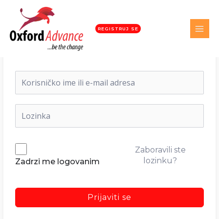
REGISTRUJ SE
Dobrodošli nazad!
Zaboravili ste
lozinku?
Zadrzi me logovanim
Prijaviti se