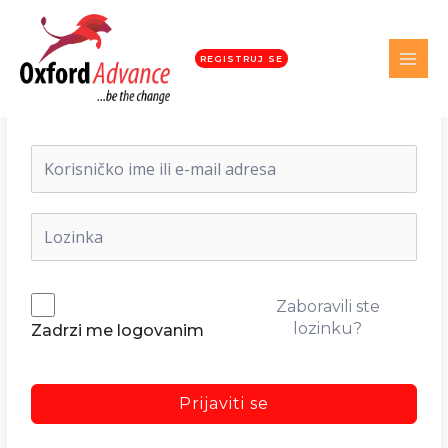
REGISTRUJ SE
Dobrodošli nazad!
Zaboravili ste
lozinku?
Zadrzi me logovanim
Prijaviti se