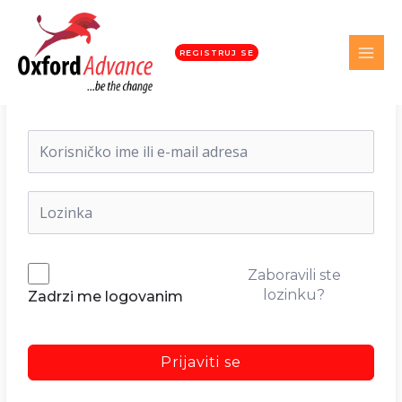
REGISTRUJ SE
Dobrodošli nazad!
Zaboravili ste
lozinku?
Zadrzi me logovanim
Prijaviti se