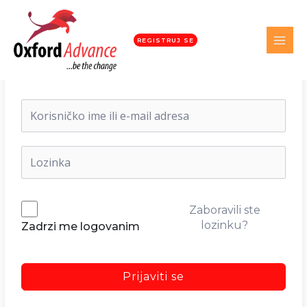
REGISTRUJ SE
Dobrodošli nazad!
Zaboravili ste
lozinku?
Zadrzi me logovanim
Prijaviti se