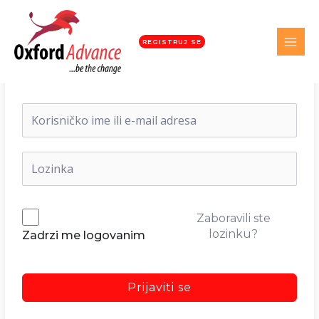
REGISTRUJ SE
Dobrodošli nazad!
Zaboravili ste
lozinku?
Zadrzi me logovanim
Prijaviti se