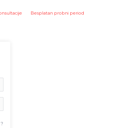
onsultacije
Besplatan probni period
u?