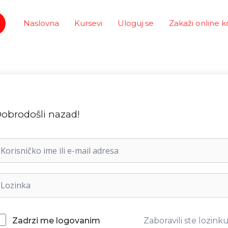
Naslovna
Kursevi
Uloguj se
Zakaži online k
obrodošli nazad!
Zaboravili ste lozink
Zadrzi me logovanim