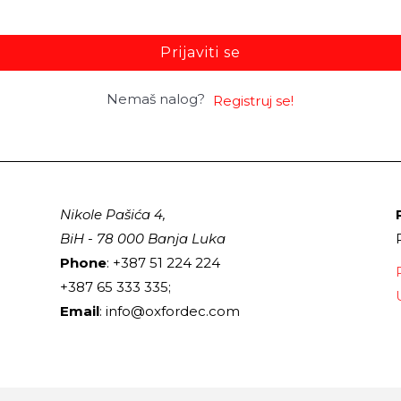
Prijaviti se
Nemaš nalog?
Registruj se!
Nikole Pašića 4,
BiH - 78 000 Banja Luka
Phone
: +387 51 224 224
+387 65 333 335;
Email
: info@oxfordec.com