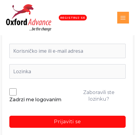
REGISTRUJ SE
Dobrodošli nazad!
Zaboravili ste
lozinku?
Zadrzi me logovanim
Prijaviti se