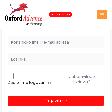
REGISTRUJ SE
Dobrodošli nazad!
Zaboravili ste
lozinku?
Zadrzi me logovanim
Prijaviti se