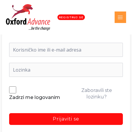
REGISTRUJ SE
Dobrodošli nazad!
Zaboravili ste
lozinku?
Zadrzi me logovanim
Prijaviti se