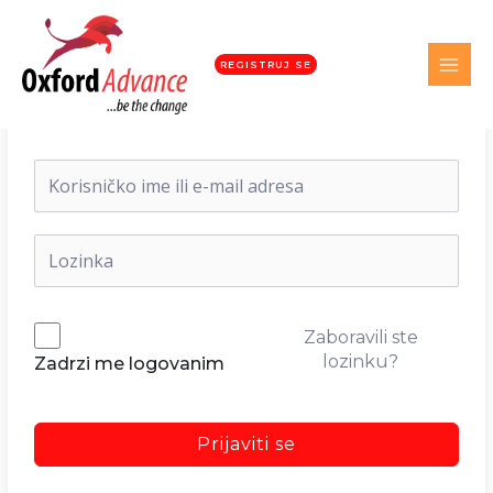
REGISTRUJ SE
Dobrodošli nazad!
Zaboravili ste
lozinku?
Zadrzi me logovanim
Prijaviti se