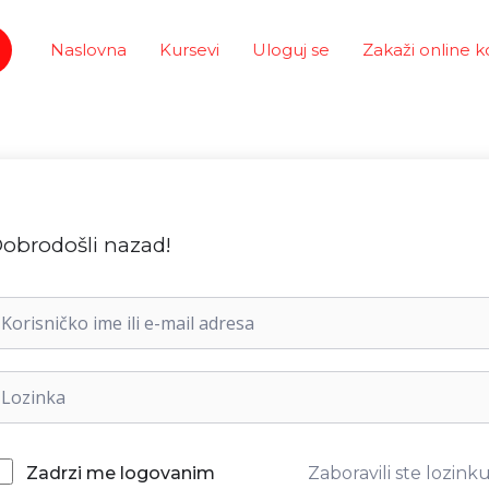
Naslovna
Kursevi
Uloguj se
Zakaži online k
obrodošli nazad!
Zaboravili ste lozink
Zadrzi me logovanim