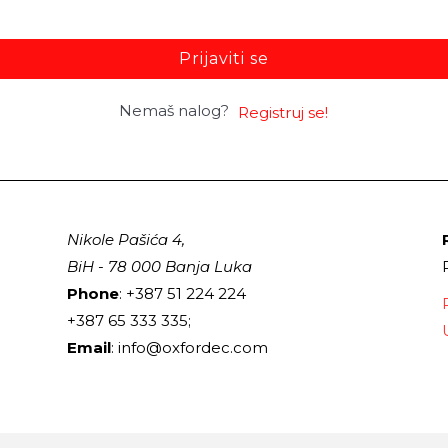
Prijaviti se
Nemaš nalog?
Registruj se!
Nikole Pašića 4,
BiH - 78 000 Banja Luka
Phone
: +387 51 224 224
+387 65 333 335;
Email
: info@oxfordec.com