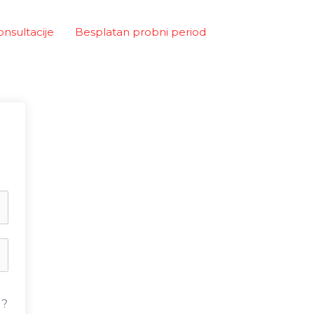
onsultacije
Besplatan probni period
u?