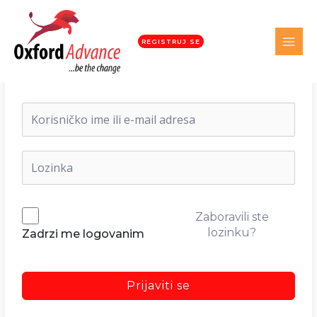
REGISTRUJ SE
Dobrodošli nazad!
Zaboravili ste
lozinku?
Zadrzi me logovanim
Prijaviti se