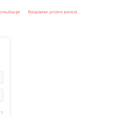
onsultacije
Besplatan probni period
u?