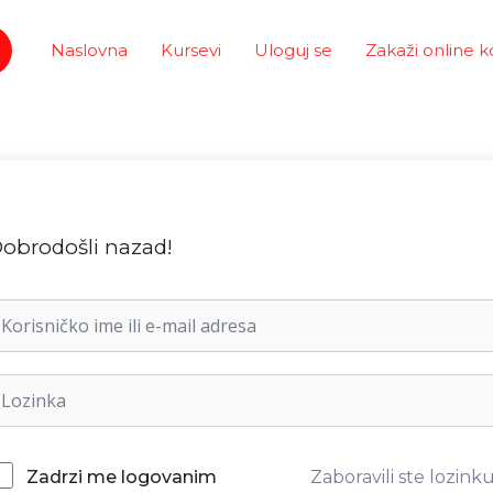
Naslovna
Kursevi
Uloguj se
Zakaži online k
obrodošli nazad!
Zaboravili ste lozink
Zadrzi me logovanim