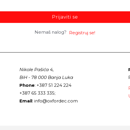
Prijaviti se
Nemaš nalog?
Registruj se!
Nikole Pašića 4,
BiH - 78 000 Banja Luka
Phone
: +387 51 224 224
+387 65 333 335;
Email
: info@oxfordec.com