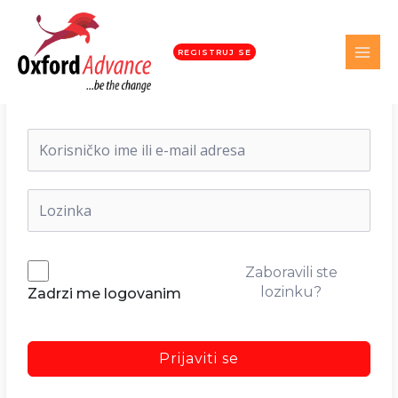
REGISTRUJ SE
Dobrodošli nazad!
Zaboravili ste
lozinku?
Zadrzi me logovanim
Prijaviti se