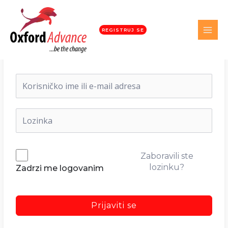
REGISTRUJ SE
Dobrodošli nazad!
Zaboravili ste
lozinku?
Zadrzi me logovanim
Prijaviti se