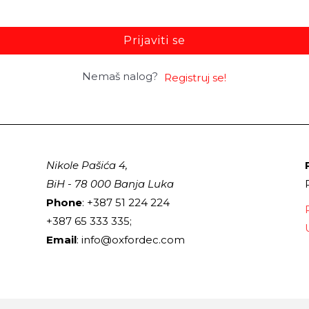
Prijaviti se
Nemaš nalog?
Registruj se!
Nikole Pašića 4,
BiH - 78 000 Banja Luka
Phone
: +387 51 224 224
+387 65 333 335;
Email
: info@oxfordec.com