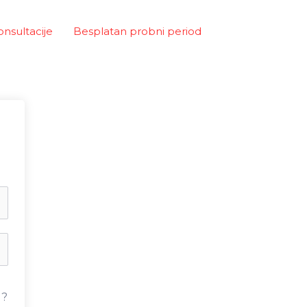
onsultacije
Besplatan probni period
u?