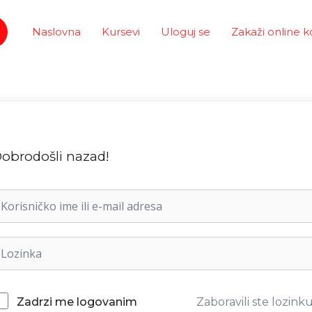
Naslovna
Kursevi
Uloguj se
Zakaži online k
obrodošli nazad!
Zaboravili ste lozink
Zadrzi me logovanim