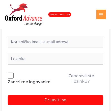
REGISTRUJ SE
Dobrodošli nazad!
Zaboravili ste
lozinku?
Zadrzi me logovanim
Prijaviti se