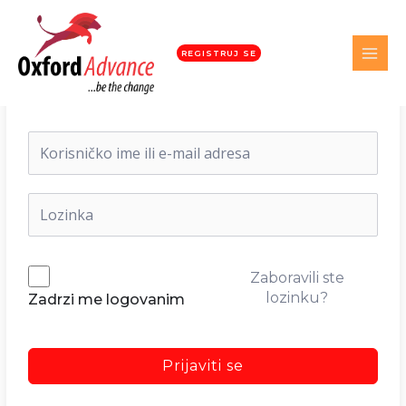
REGISTRUJ SE
Dobrodošli nazad!
Zaboravili ste
lozinku?
Zadrzi me logovanim
Prijaviti se