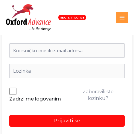
REGISTRUJ SE
Dobrodošli nazad!
Zaboravili ste
lozinku?
Zadrzi me logovanim
Prijaviti se