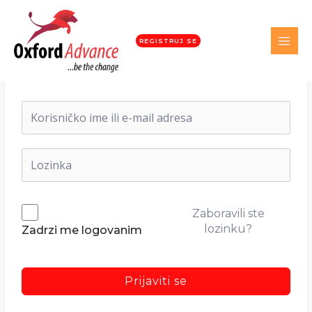
REGISTRUJ SE
Dobrodošli nazad!
Zaboravili ste
lozinku?
Zadrzi me logovanim
Prijaviti se