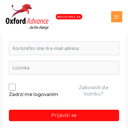
REGISTRUJ SE
Dobrodošli nazad!
Zaboravili ste
lozinku?
Zadrzi me logovanim
Prijaviti se