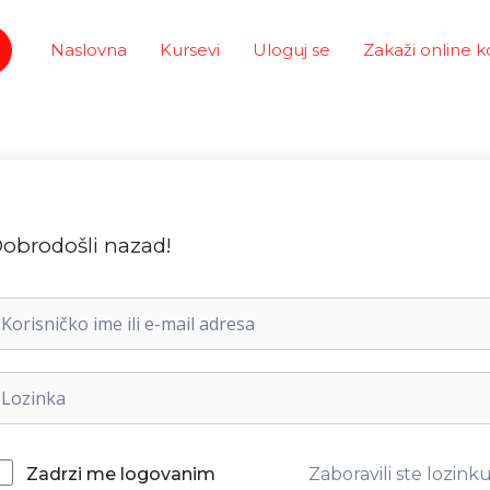
Naslovna
Kursevi
Uloguj se
Zakaži online k
obrodošli nazad!
Zaboravili ste lozink
Zadrzi me logovanim