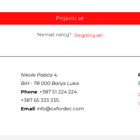
Prijaviti se
Nemaš nalog?
Registruj se!
Nikole Pašića 4,
BiH - 78 000 Banja Luka
Phone
: +387 51 224 224
+387 65 333 335;
Email
: info@oxfordec.com