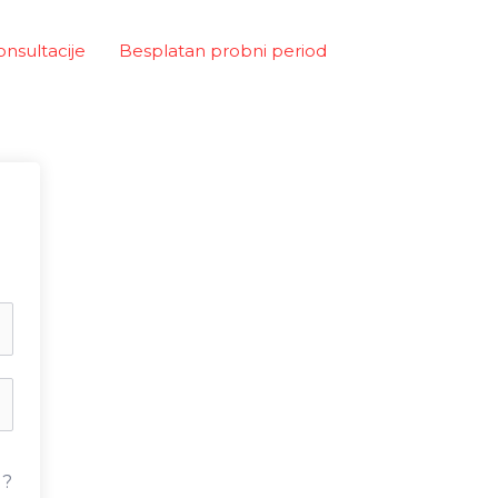
onsultacije
Besplatan probni period
u?