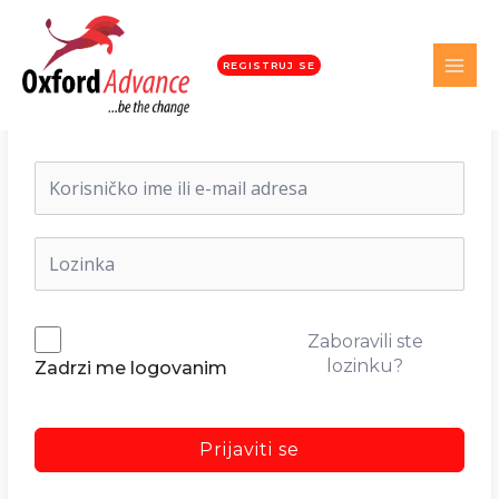
REGISTRUJ SE
Dobrodošli nazad!
Zaboravili ste
lozinku?
Zadrzi me logovanim
Prijaviti se