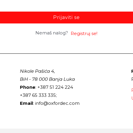
Prijaviti se
Nemaš nalog?
Registruj se!
Nikole Pašića 4,
BiH - 78 000 Banja Luka
Phone
: +387 51 224 224
+387 65 333 335;
Email
: info@oxfordec.com