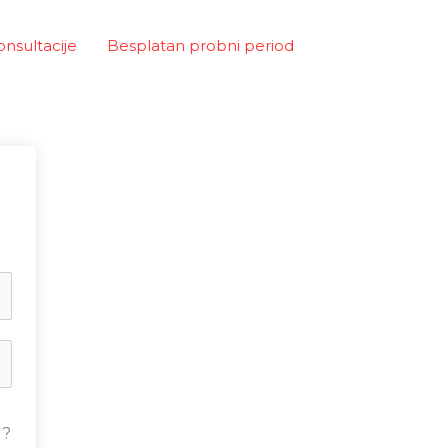
onsultacije
Besplatan probni period
u?