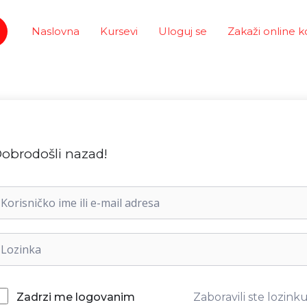
Naslovna
Kursevi
Uloguj se
Zakaži online k
obrodošli nazad!
Zaboravili ste lozink
Zadrzi me logovanim