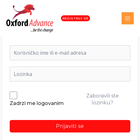
REGISTRUJ SE
Dobrodošli nazad!
Zaboravili ste
lozinku?
Zadrzi me logovanim
Prijaviti se