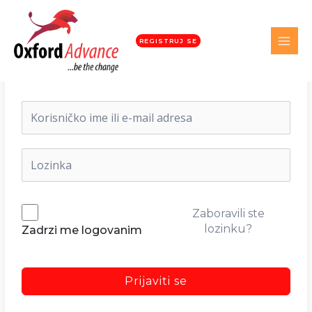
REGISTRUJ SE
Dobrodošli nazad!
Zaboravili ste
lozinku?
Zadrzi me logovanim
Prijaviti se