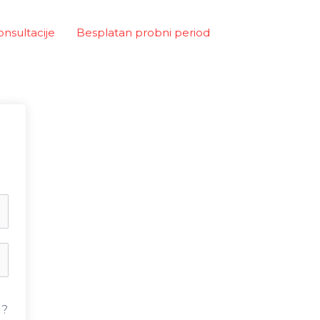
onsultacije
Besplatan probni period
u?