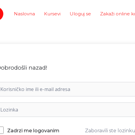
Naslovna
Kursevi
Uloguj se
Zakaži online k
obrodošli nazad!
Zaboravili ste lozink
Zadrzi me logovanim