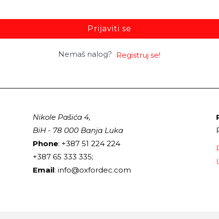
Prijaviti se
Nemaš nalog?
Registruj se!
Nikole Pašića 4,
BiH - 78 000 Banja Luka
Phone
: +387 51 224 224
+387 65 333 335;
Email
: info@oxfordec.com