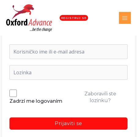
REGISTRUJ SE
Dobrodošli nazad!
Zaboravili ste
lozinku?
Zadrzi me logovanim
Prijaviti se