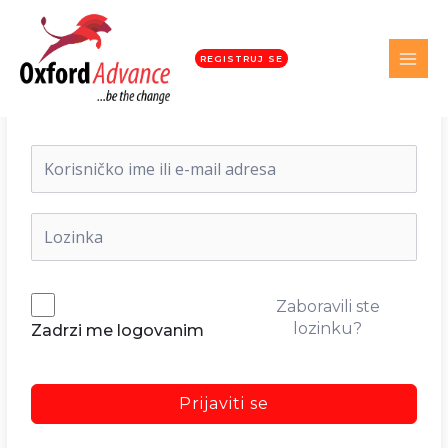
REGISTRUJ SE
Dobrodošli nazad!
Zaboravili ste
lozinku?
Zadrzi me logovanim
Prijaviti se