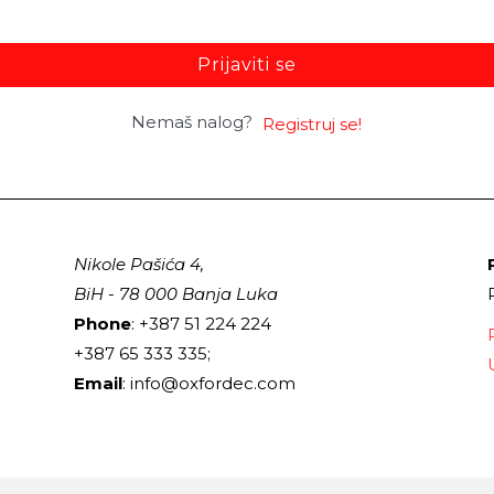
Prijaviti se
Nemaš nalog?
Registruj se!
Nikole Pašića 4,
BiH - 78 000 Banja Luka
Phone
: +387 51 224 224
+387 65 333 335;
Email
: info@oxfordec.com