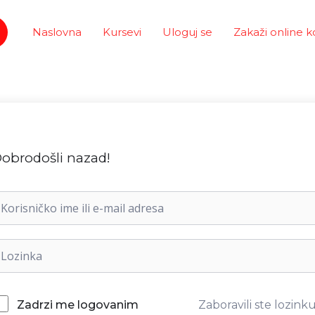
Naslovna
Kursevi
Uloguj se
Zakaži online k
obrodošli nazad!
Zaboravili ste lozink
Zadrzi me logovanim