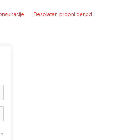
onsultacije
Besplatan probni period
u?