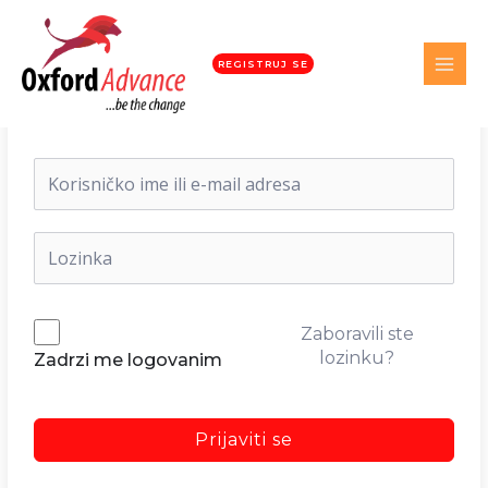
REGISTRUJ SE
Dobrodošli nazad!
Zaboravili ste
lozinku?
Zadrzi me logovanim
Prijaviti se