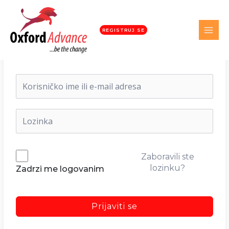
REGISTRUJ SE
Dobrodošli nazad!
Zaboravili ste
lozinku?
Zadrzi me logovanim
Prijaviti se