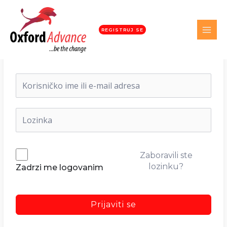
REGISTRUJ SE
Dobrodošli nazad!
Zaboravili ste
lozinku?
Zadrzi me logovanim
Prijaviti se