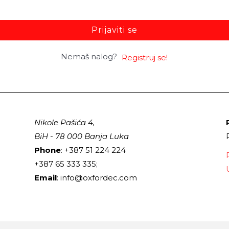
Prijaviti se
Nemaš nalog?
Registruj se!
Nikole Pašića 4,
BiH - 78 000 Banja Luka
Phone
: +387 51 224 224
+387 65 333 335;
Email
: info@oxfordec.com