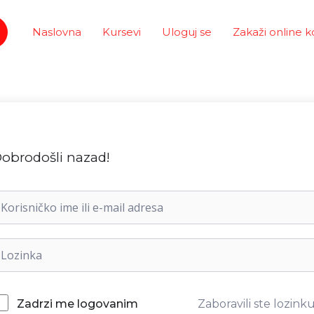
Naslovna
Kursevi
Uloguj se
Zakaži online k
obrodošli nazad!
Zaboravili ste lozink
Zadrzi me logovanim