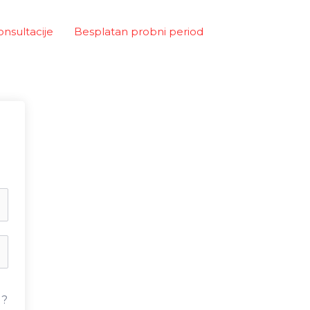
onsultacije
Besplatan probni period
u?