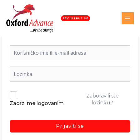
REGISTRUJ SE
Dobrodošli nazad!
Zaboravili ste
lozinku?
Zadrzi me logovanim
Prijaviti se