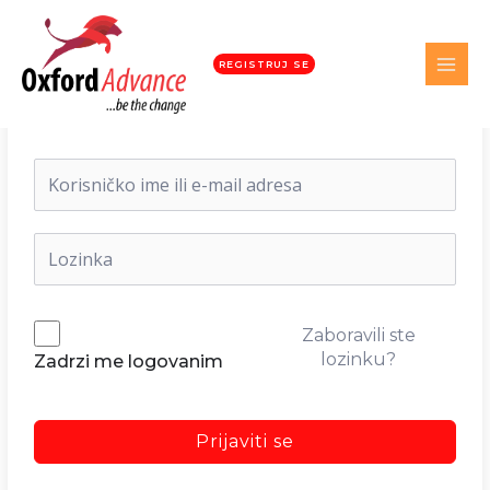
REGISTRUJ SE
Dobrodošli nazad!
Zaboravili ste
lozinku?
Zadrzi me logovanim
Prijaviti se