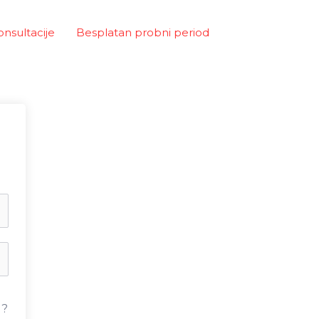
onsultacije
Besplatan probni period
u?