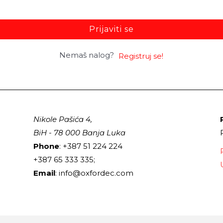
Prijaviti se
Nemaš nalog?
Registruj se!
Nikole Pašića 4,
BiH - 78 000 Banja Luka
Phone
: +387 51 224 224
+387 65 333 335;
Email
: info@oxfordec.com