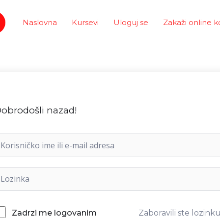
Naslovna
Kursevi
Uloguj se
Zakaži online k
obrodošli nazad!
Zaboravili ste lozink
Zadrzi me logovanim