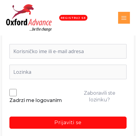
REGISTRUJ SE
Dobrodošli nazad!
Zaboravili ste
lozinku?
Zadrzi me logovanim
Prijaviti se