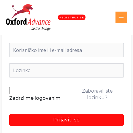
REGISTRUJ SE
Dobrodošli nazad!
Zaboravili ste
lozinku?
Zadrzi me logovanim
Prijaviti se