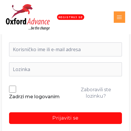
REGISTRUJ SE
Dobrodošli nazad!
Zaboravili ste
lozinku?
Zadrzi me logovanim
Prijaviti se